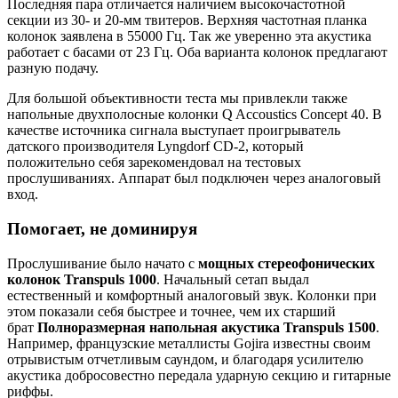
Последняя пара отличается наличием высокочастотной
секции из 30- и 20-мм твитеров. Верхняя частотная планка
колонок заявлена в 55000 Гц. Так же уверенно эта акустика
работает с басами от 23 Гц. Оба варианта колонок предлагают
разную подачу.
Для большой объективности теста мы привлекли также
напольные двухполосные колонки Q Accoustics Concept 40. В
качестве источника сигнала выступает проигрыватель
датского производителя Lyngdorf CD-2, который
положительно себя зарекомендовал на тестовых
прослушиваниях. Аппарат был подключен через аналоговый
вход.
Помогает, не доминируя
Прослушивание было начато с
мощных стереофонических
колонок Transpuls 1000
. Начальный сетап выдал
естественный и комфортный аналоговый звук. Колонки при
этом показали себя быстрее и точнее, чем их старший
брат
Полноразмерная напольная акустика Transpuls 1500
.
Например, французские металлисты Gojira известны своим
отрывистым отчетливым саундом, и благодаря усилителю
акустика добросовестно передала ударную секцию и гитарные
риффы.