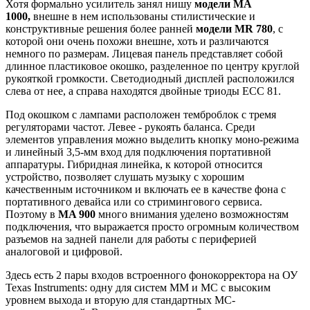
Хотя формально усилитель занял нишу
модели MA
1000,
внешне в нем использованы стилистические и
конструктивные решения более ранней
модели MR 780
, с
которой они очень похожи внешне, хоть и различаются
немного по размерам. Лицевая панель представляет собой
длинное пластиковое окошко, разделенное по центру круглой
рукояткой громкости. Светодиодный дисплей расположился
слева от нее, а справа находятся двойные триоды ECC 81.
Под окошком с лампами расположен темброблок с тремя
регуляторами частот. Левее - рукоять баланса. Среди
элементов управления можно выделить кнопку моно-режима
и линейный 3,5-мм вход для подключения портативной
аппаратуры. Гибридная линейка, к которой относится
устройство, позволяет слушать музыку с хорошим
качественным источником и включать ее в качестве фона с
портативного девайса или со стримингового сервиса.
Поэтому в
MA 900
много внимания уделено возможностям
подключения, что выражается просто огромным количеством
разъемов на задней панели для работы с периферией
аналоговой и цифровой.
Здесь есть 2 пары входов встроенного фонокорректора на ОУ
Texas Instruments: одну для систем ММ и МС с высоким
уровнем выхода и вторую для стандартных МС-