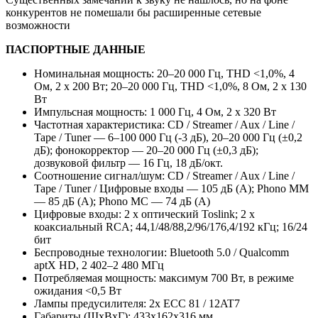
конкурентов не помешали бы расширенные сетевые
возможности
ПАСПОРТНЫЕ ДАННЫЕ
Номинальная мощность: 20–20 000 Гц, THD <1,0%, 4
Ом, 2 x 200 Вт; 20–20 000 Гц, THD <1,0%, 8 Ом, 2 x 130
Вт
Импульсная мощность: 1 000 Гц, 4 Ом, 2 х 320 Вт
Частотная характеристика: CD / Streamer / Aux / Line /
Tape / Tuner — 6–100 000 Гц (-3 дБ), 20–20 000 Гц (±0,2
дБ); фонокорректор — 20–20 000 Гц (±0,3 дБ);
дозвуковой фильтр — 16 Гц, 18 дБ/окт.
Соотношение сигнал/шум: CD / Streamer / Aux / Line /
Tape / Tuner / Цифровые входы — 105 дБ (A); Phono MM
— 85 дБ (A); Phono MC — 74 дБ (A)
Цифровые входы: 2 x оптический Toslink; 2 x
коаксиальный RCA; 44,1/48/88,2/96/176,4/192 кГц; 16/24
бит
Беспроводные технологии: Bluetooth 5.0 / Qualcomm
aptX HD, 2 402–2 480 МГц
Потребляемая мощность: максимум 700 Вт, в режиме
ожидания <0,5 Вт
Лампы предусилителя: 2x ECC 81 / 12AT7
Габариты (ШxВxГ): 433x162x316 мм