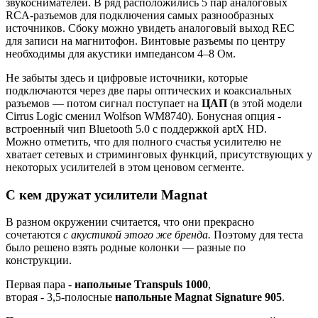
звукоснимателей. В ряд расположились 5 пар аналоговых
RCA-разъемов для подключения самых разнообразных
источников. Сбоку можно увидеть аналоговый выход REC
для записи на магнитофон. Винтовые разъемы по центру
необходимы для акустики импедансом 4–8 Ом.
Не забыты здесь и цифровые источники, которые
подключаются через две пары оптических и коаксиальных
разъемов — потом сигнал поступает на
ЦАП
(в этой модели
Cirrus Logic сменил Wolfson WM8740). Бонусная опция -
встроенный чип Bluetooth 5.0 с поддержкой aptX HD.
Можно отметить, что для полного счастья усилителю не
хватает сетевых и стриминговых функций, присутствующих у
некоторых усилителей в этом ценовом сегменте.
С кем дружат усилители Magnat
В разном окружении считается, что они прекрасно
сочетаются
с акустикой этого же бренда
.
Поэтому для теста
было решено взять родные колонки — разные по
конструкции.
Первая пара -
напольные Transpuls 1000
,
вторая - 3,5-полосные
напольные Magnat Signature 905
.