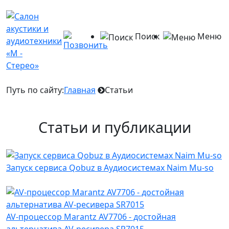
Поиск
Меню
Путь по сайту:
Главная
Статьи
Статьи и публикации
Запуск сервиса Qobuz в Аудиосистемах Naim Mu-so
AV-процессор Marantz AV7706 - достойная
альтернатива AV-ресивера SR7015