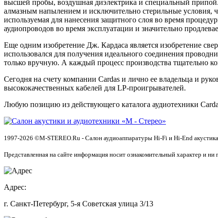
высшей пробы, воздушная диэлектрика и специальный припой. 
алмазным напылением и исключительно стерильные условия, что
используемая для нанесения защитного слоя во время процедур
аудиопроводов во время эксплуатации и значительно продлевае
Еще одним изобретение Дж. Кардаса является изобретение све
использовался для получения идеального соединения проводни
только вручную. А каждый процесс производства тщательно к
Сегодня на счету компании Cаrdas и лично ее владельца и рук
высококачественных кабелей для LP-проигрывателей.
Любую позицию из действующего каталога аудиотехники Cardas
1997-2026 ©M-STEREO.Ru - Салон аудиоаппаратуры Hi-Fi и Hi-End акустика
Представленная на сайте информация носит ознакомительный характер и ни 
Адрес:
г. Санкт-Петербург, 5-я Советская улица 3/13