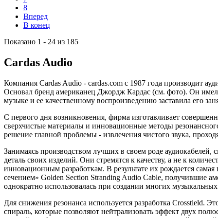
8
Вперед
В конец
Показано 1 - 24 из 185
Cardas Audio
Компания Cardas Audio - cardas.com c 1987 года производит а
Основал бренд американец Джордж Кардас (см. фото). Он имел
музыке и ее качественному воспроизведению заставила его зан
С первого дня возникновения, фирма изготавливает совершенны
сверхчистые материалы и инновационные методы резонансного
решение главной проблемы - извлечения чистого звука, проход
Занимаясь производством лучших в своем роде аудиокабелей,
деталь своих изделий. Они стремятся к качеству, а не к колич
инновационным разработкам. В результате их рождается самая 
сечением» Golden Section Stranding Audio Cable, получившие а
однократно использовалась при создании многих музыкальных 
Для снижения резонанса используется разработка Crosstield. 
спираль, которые позволяют нейтрализовать эффект двух полю