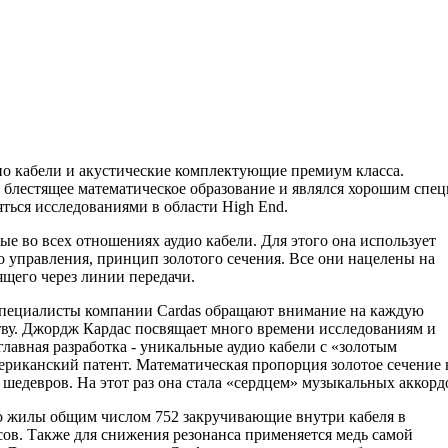
удио кабели и акустические комплектующие премиум класса.
 блестящее математическое образование и являлся хорошим спец
яться исследованиями в области High End.
е во всех отношениях аудио кабели. Для этого она использует
 управления, принцип золотого сечения. Все они нацелены на
ящего через линии передачи.
 специалисты компании Cаrdas обращают внимание на каждую
еству. Джордж Кардас посвящает много времени исследованиям и
главная разработка - уникальные аудио кабели с «золотым
мериканский патент. Математическая пропорция золотое сечение 
шедевров. На этот раз она стала «сердцем» музыкальных аккорд
Это жилы общим числом 752 закручивающие внутри кабеля в
сов. Также для снижения резонанса применяется медь самой