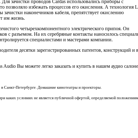
Для зачистки проводов Cаrdas использовались приборы с
 позволяло избежать процессов его окисления. А технология Li
ы зачистки наконечников кабеля, препятствует окислению
т им жизнь.
рхчистого четырехкомпонентного электрического припоя. Он
ков с разъемом. На их серебряные контакты наносилось специал
онтролируется специалистами и мастерами компании.
оводителя десятки зарегистрированных патентов, конструкций и
 Audio Вы можете легко заказать и купить в нашем аудио салоне
 в Санкт-Петербурге. Домашние кинотеатры и проекторы.
при каких условиях не является публичной офертой, определяемой положениям