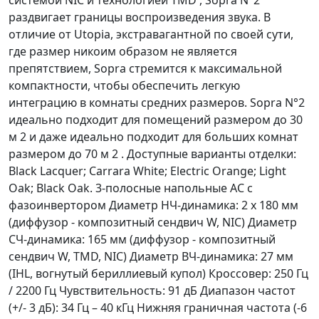
раздвигает границы воспроизведения звука. В
отличие от Utopia, экстравагантной по своей сути,
где размер никоим образом не является
препятствием, Sopra стремится к максимальной
компактности, чтобы обеспечить легкую
интеграцию в комнаты средних размеров. Sopra N°2
идеально подходит для помещений размером до 30
м 2 и даже идеально подходит для больших комнат
размером до 70 м 2 . Доступные варианты отделки:
Black Lacquer; Carrara White; Electric Orange; Light
Oak; Black Oak. 3-полосные напольные АС с
фазоинвертором Диаметр НЧ-динамика: 2 х 180 мм
(диффузор - композитный сендвич W, NIC) Диаметр
СЧ-динамика: 165 мм (диффузор - композитный
сендвич W, TMD, NIC) Диаметр ВЧ-динамика: 27 мм
(IHL, вогнутый бериллиевый купол) Кроссовер: 250 Гц
/ 2200 Гц Чувствительность: 91 дБ Диапазон частот
(+/- 3 дБ): 34 Гц – 40 кГц Нижняя граничная частота (-6