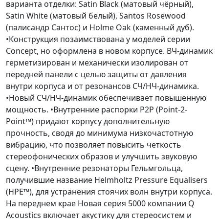
варианта отделки: Satin Black (матовый чёрный),
Satin White (матовый белый), Santos Rosewood
(палисандр Сантос) и Holme Oak (каменный дуб).
•Конструкция позаимствована у моделей серии
Concept, но оформлена в новом корпусе. ВЧ-динамик
герметизирован и механически изолирован от
передней панели с целью защиты от давления
внутри корпуса и от резонансов СЧ/НЧ-динамика.
•Новый СЧ/НЧ-динамик обеспечивает повышенную
мощность. •Внутренние распорки P2P (Point-2-
Point™) придают корпусу дополнительную
прочность, сводя до минимума низкочастотную
вибрацию, что позволяет повысить четкость
стереофонических образов и улучшить звуковую
сцену. •Внутренние резонаторы Гельмгольца,
получившие название Helmholtz Pressure Equalisers
(HPE™), для устранения стоячих волн внутри корпуса.
На переднем крае Новая серия 5000 компании Q
Acoustics включает акустику для стереосистем и