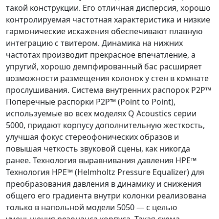
такой конструкции. Его отличная дисперсия, хорошо
контролируемая частотная характеристика и низкие
гармонические искажения обеспечивают плавную
интеграцию с твитером. Динамика на нижних
частотах производит прекрасное впечатление, а
упругий, хорошо демпфированный бас расширяет
возможности размещения колонок у стен в комнате
прослушивания. Система внутренних распорок P2P™
Поперечные распорки P2P™ (Point to Point),
используемые во всех моделях Q Acoustics серии
5000, придают корпусу дополнительную жесткость,
улучшая фокус стереофонических образов и
повышая четкость звуковой сцены, как никогда
ранее. Технология выравнивания давления HPE™
Технология HPE™ (Helmholtz Pressure Equalizer) для
преобразования давления в динамику и снижения
общего его градиента внутри колонки реализована
только в напольной модели 5050 — с целью
уменьшения резонанса корпуса. Такая схема