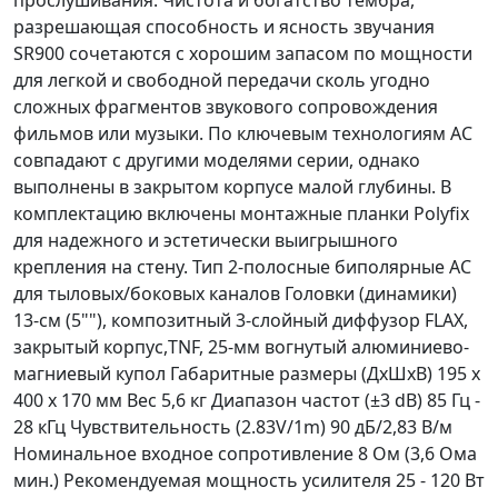
разрешающая способность и ясность звучания
SR900 сочетаются с хорошим запасом по мощности
для легкой и свободной передачи сколь угодно
сложных фрагментов звукового сопровождения
фильмов или музыки. По ключевым технологиям АС
совпадают с другими моделями серии, однако
выполнены в закрытом корпусе малой глубины. В
комплектацию включены монтажные планки Polyfix
для надежного и эстетически выигрышного
крепления на стену. Тип 2-полосные биполярные АС
для тыловых/боковых каналов Головки (динамики)
13-см (5""), композитный 3-слойный диффузор FLAX,
закрытый корпус,TNF, 25-мм вогнутый алюминиево-
магниевый купол Габаритные размеры (ДхШхВ) 195 х
400 х 170 мм Вес 5,6 кг Диапазон частот (±3 dB) 85 Гц -
28 кГц Чувствительность (2.83V/1m) 90 дБ/2,83 В/м
Номинальное входное сопротивление 8 Ом (3,6 Ома
мин.) Рекомендуемая мощность усилителя 25 - 120 Вт