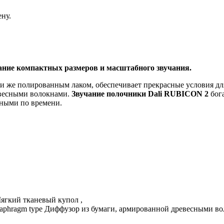
ну.
ание компактных размеров и масштабного звучания.
же полированным лаком, обеспечивает прекрасные условия для 
евесными волокнами.
Звучание полочники Dali RUBICON
2
бога
нными по времени.
 Мягкий тканевый купол ,
Diaphragm type Диффузор из бумаги, армированной древесными в