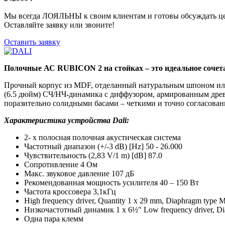
Мы всегда ЛОЯЛЬНЫ к своим клиентам и готовы обсуждать це
Оставляйте заявку или звоните!
Оставить заявку
Полочные АС RUBICON 2 на стойках – это идеальное сочет
Прочный корпус из MDF, отделанный натуральным шпоном или 
(6.5 дюйм) СЧ/НЧ-динамика с диффузором, армированным др
поразительно солидными басами – четкими и точно согласова
Характеристика устройства Dali:
2- х полосная полочная акустическая система
Частотный диапазон (+/-3 dB) [Hz] 50 - 26.000
Чувствительность (2,83 V/1 m) [dB] 87.0
Сопротивление 4 Ом
Макс. звуковое давление 107 дБ
Рекомендованная мощность усилителя 40 – 150 Вт
Частота кроссовера 3,1кГц
High frequency driver, Quantity 1 x 29 mm, Diaphragm type
Низкочастотный динамик 1 x 6½" Low frequency driver, 
Одна пара клемм