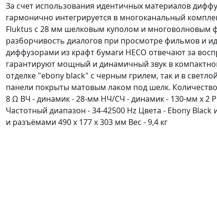
За счет использования идентичных материалов диффуз
гармонично интегрируется в многоканальный комплект
Fluktus с 28 мм шелковым куполом и многоволновым 
разборчивость диалогов при просмотре фильмов и ид
диффузорами из крафт бумаги HECO отвечают за восп
гарантируют мощный и динамичный звук в компактном 
отделке "ebony black" с черным грилем, так и в светло
панели покрыты матовым лаком под шелк. Количество по
8 Ω ВЧ - динамик - 28-мм НЧ/СЧ - динамик - 130-мм х 2
Частотный диапазон - 34-42500 Hz Цвета - Ebony Black 
и разъёмами 490 x 177 x 303 мм Вес - 9,4 кг