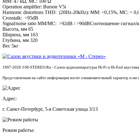
MM: 47 kΩ, MC: 100 Ω
Operation amplifier: Burson V5i
Harmonic distortions THD: (20Hz-20kHz): MM: <0,15%, MC: < 0
Crosstalk: >95dB
Signal/noise ratio MM/MC: >92dB / >90dBСоотношение сигнал/
Высота, мм 65
Ширина, мм 163
Глубина, мм 320
Вес 5кг
1997-2026 ©M-STEREO.Ru - Салон аудиоаппаратуры Hi-Fi и Hi-End акустика
Представленная на сайте информация носит ознакомительный характер и ни 
Адрес:
г. Санкт-Петербург, 5-я Советская улица 3/13
Режим работы: