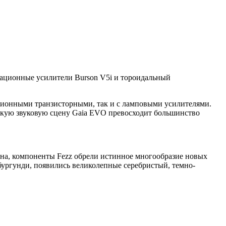
рационные усилители Burson V5i и тороидальный
иционными транзисторными, так и с ламповыми усилителями.
окую звуковую сцену Gaia EVO превосходит большинство
йна, компоненты Fezz обрели истинное многообразие новых
бургунди, появились великолепные серебристый, темно-