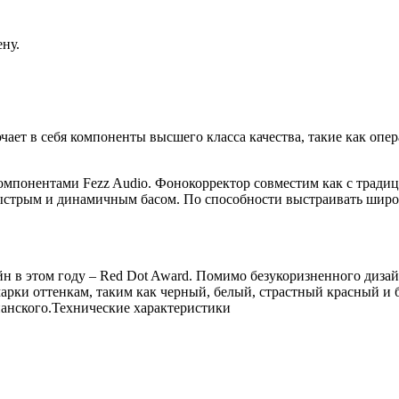
ну.
ет в себя компоненты высшего класса качества, такие как опе
компонентами Fezz Audio. Фонокорректор совместим как с трад
 быстрым и динамичным басом. По способности выстраивать шир
йн в этом году – Red Dot Award. Помимо безукоризненного диза
арки оттенкам, таким как черный, белый, страстный красный и 
анского.Технические характеристики