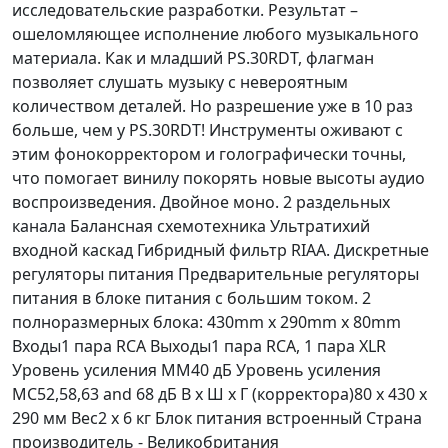
исследовательские разработки. Результат –
ошеломляющее исполнение любого музыкального
материала. Как и младший PS.30RDT, флагман
позволяет слушать музыку с невероятным
количеством деталей. Но разрешение уже в 10 раз
больше, чем у PS.30RDT! Инструменты оживают с
этим фонокорректором и голографически точны,
что помогает винилу покорять новые высоты аудио
воспроизведения. Двойное моно. 2 раздельных
канала Балансная схемотехника Ультратихий
входной каскад Гибридный фильтр RIAA. Дискретные
регуляторы питания Предварительные регуляторы
питания в блоке питания с большим током. 2
полноразмерных блока: 430mm x 290mm x 80mm
Входы1 пара RCA Выходы1 пара RCA, 1 пара XLR
Уровень усиления MM40 дБ Уровень усиления
MC52,58,63 and 68 дБ В x Ш x Г (корректора)80 x 430 x
290 мм Вес2 x 6 кг Блок питания встроенный Страна
производитель - Великобритания