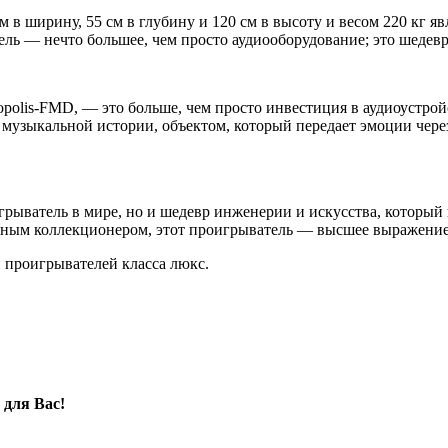
м в ширину, 55 см в глубину и 120 см в высоту и весом 220 кг 
ель — нечто большее, чем просто аудиооборудование; это шеде
opolis-FMD, — это больше, чем просто инвестиция в аудиоустрой
 музыкальной истории, объектом, который передает эмоции чер
оигрыватель в мире, но и шедевр инженерии и искусства, котор
стным коллекционером, этот проигрыватель — высшее выражение
и проигрывателей класса люкс.
 для Вас!