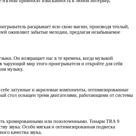
 изгибы привносят изысканность в любой интерьер,
роигрыватель раскрывает всю свою магию, производя теплый,
лей оживляют забытые мелодии, предлагая незабываемое
ыки. Он возвращает нас в те времена, когда музыкой
 в чарующий мир этого проигрывателя и откройте для себя
ним музыку.
 в себе латунные и акриловые компоненты, оптимизированные
ный стол оснащен тремя двигателями, работающими от системы
быть хромированными или позолоченными. Тонарм TRA 9
тву звука. Особо мягкая и оптимизированная подвеска
ого качества звука.