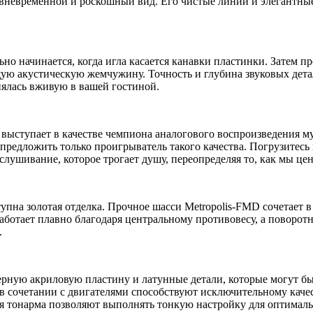
 вневременной и роскошный вид. Его чистые линии и элегантные
но начинается, когда игла касается канавки пластинки. Затем п
ую акустическую жемчужину. Точность и глубина звуковых дета
нялась вживую в вашей гостиной.
ыступает в качестве чемпиона аналогового воспроизведения муз
 предложить только проигрыватель такого качества. Погрузитесь
лушивание, которое трогает душу, переопределяя то, как мы це
тупна золотая отделка. Прочное шасси Metropolis-FMD сочетает
ботает плавно благодаря центральному противовесу, а поворот
.
ерную акриловую пластину и латунные детали, которые могут 
в сочетании с двигателями способствуют исключительному качес
я тонарма позволяют выполнять тонкую настройку для оптимальн