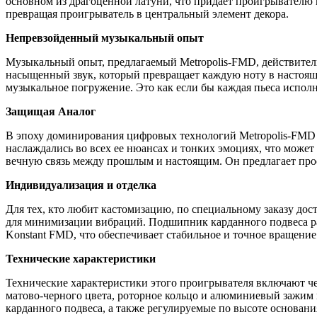
основном из драгоценной латуни, что придает проигрывателю
превращая проигрыватель в центральный элемент декора.
Непревзойденный музыкальный опыт
Музыкальный опыт, предлагаемый Metropolis-FMD, действитель
насыщенный звук, который превращает каждую ноту в настоящ
музыкальное погружение. Это как если бы каждая пьеса испол
Защищая Аналог
В эпоху доминирования цифровых технологий Metropolis-FMD в
наслаждались во всех ее нюансах и тонких эмоциях, что может
вечную связь между прошлым и настоящим. Он предлагает прос
Индивидуализация и отделка
Для тех, кто любит кастомизацию, по специальному заказу дос
для минимизации вибраций. Подшипник карданного подвеса ра
Konstant FMD, что обеспечивает стабильное и точное вращение
Технические характеристики
Технические характеристики этого проигрывателя включают ч
матово-черного цвета, роторное кольцо и алюминиевый зажим 
карданного подвеса, а также регулируемые по высоте основани