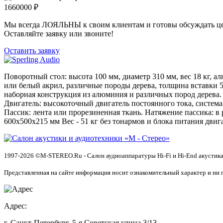
1660000
₽
Мы всегда ЛОЯЛЬНЫ к своим клиентам и готовы обсуждать це
Оставляйте заявку или звоните!
Оставить заявку
Поворотный стол: высота 100 мм, диаметр 310 мм, вес 18 кг,
или белый акрил, различные породы дерева, толщина вставки 
наборная конструкция из алюминия и различных пород дерева.
Двигатель: высокоточный двигатель постоянного тока, система 
Пассик: лента или прорезиненная ткань. Натяжение пассика: 
600х500х215 мм Вес - 51 кг без тонармов и блока питания двиг
1997-2026 ©M-STEREO.Ru - Салон аудиоаппаратуры Hi-Fi и Hi-End акустика
Представленная на сайте информация носит ознакомительный характер и ни 
Адрес:
г. Санкт-Петербург, 5-я Советская улица 3/13