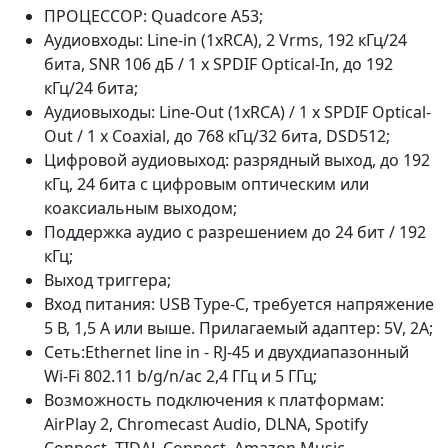
ПРОЦЕССОР: Quadcore A53;
Аудиовходы: Line-in (1xRCA), 2 Vrms, 192 кГц/24
бита, SNR 106 дБ / 1 х SPDIF Optical-In, до 192
кГц/24 бита;
Аудиовыходы: Line-Out (1xRCA) / 1 х SPDIF Optical-
Out / 1 х Coaxial, до 768 кГц/32 бита, DSD512;
Цифровой аудиовыход: разрядный выход, до 192
кГц, 24 бита с цифровым оптическим или
коаксиальным выходом;
Поддержка аудио с разрешением до 24 бит / 192
кГц;
Выход триггера;
Вход питания: USB Type-C, требуется напряжение
5 В, 1,5 А или выше. Прилагаемый адаптер: 5V, 2A;
Сеть:Ethernet line in - RJ-45 и двухдиапазонный
Wi-Fi 802.11 b/g/n/ac 2,4 ГГц и 5 ГГц;
Возможность подключения к платформам:
AirPlay 2, Chromecast Audio, DLNA, Spotify
Connect, TIDAL Connect, Amazon Music