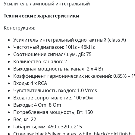
Усилитель ламповый интегральный
Технические характеристики
Конструкция:
Усилитель интегральный однотактный (class A)
Частотный диапазон: 10Hz - 46kHz
Соотношение сигнал/шум, дБ: 75
Количество каналов: 2
Выходная мощность на канал: 2 х 4 Вт
Коэффициент гармонических искажений: 0.85% – 1
Входы: 4 x RCA
Чувствительность входов: 1.0 Vrms
Входное сопротивление: 100 кОм
Выходы: 4 Om, 8 Om
Потребляемая мощность, Вт: 150
Вес, кг: 22
Габариты, мм: 450 x 320 x 215
Отделка: black/silver plates, white, black/gold finish