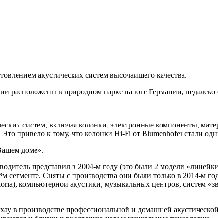
готовлением акустических систем высочайшего качества.
нии расположены в природном парке на юге Германии, недалеко
еских систем, включая колонки, электронные компоненты, матер
 Это привело к тому, что колонки Hi-Fi от Blumenhofer стали о
Вашем доме».
одитель представил в 2004-м году (это были 2 модели «линейки»
ём сегменте. Сняты с производства они были только в 2014-м го
Gloria), компьютерной акустики, музыкальных центров, систем «з
у в производстве профессиональной и домашней акустической тех