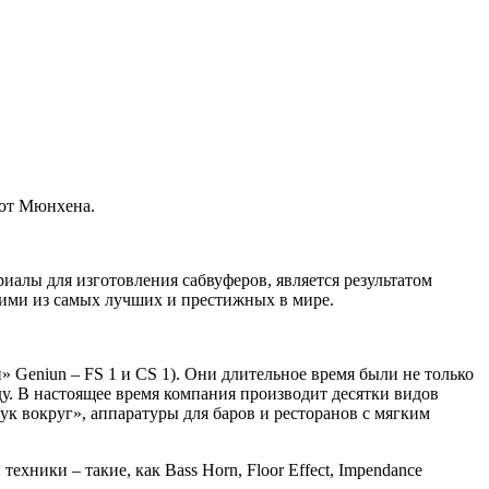
 от Мюнхена.
иалы для изготовления сабвуферов, является результатом
дними из самых лучших и престижных в мире.
 Geniun – FS 1 и CS 1). Они длительное время были не только
ду. В настоящее время компания производит десятки видов
вук вокруг», аппаратуры для баров и ресторанов с мягким
ники – такие, как Bass Horn, Floor Effect, Impendance