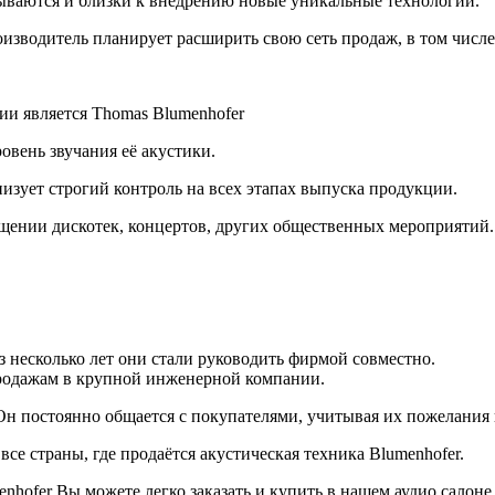
атываются и близки к внедрению новые уникальные технологии.
изводитель планирует расширить свою сеть продаж, в том числе
ии является Thomas Blumenhofer
овень звучания её акустики.
изует строгий контроль на всех этапах выпуска продукции.
ении дискотек, концертов, других общественных мероприятий. 
з несколько лет они стали руководить фирмой совместно.
продажам в крупной инженерной компании.
. Он постоянно общается с покупателями, учитывая их пожелани
 все страны, где продаётся акустическая техника Blumenhofer.
hofer Вы можете легко заказать и купить в нашем аудио салоне