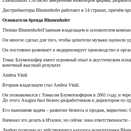
Linearization. Согласно заверениям инженеров фирмы, разраб
Дистрибьютеры Blumenhofer работают в 14 странах, причём про
Основатели бренда Blumenhofer
Thomas BlumenhoferГлавным владельцем и основателем компан
Он многое сделал для того, чтобы ценители музыки оценили ур
Он постоянно развивает и модернизирует производство и орган
Томас Блуменхофер имеет огромный опыт в акустическом оснащ
конечный высокий результат.
Andrea Vitali
Вторым владельцем стал Andrea Vitali.
Он познакомился с Томасом Блуменхофером в 2001 году, и чере
До этого Андреа был бизнес-разработчиком и директором по 
Его нынешняя задача – развитие бизнеса и продаж, маркетинг
Начинал это делать в Италии, но сейчас зона ответственности -
Любую позицию из действующего каталога аудиотехники Blumen